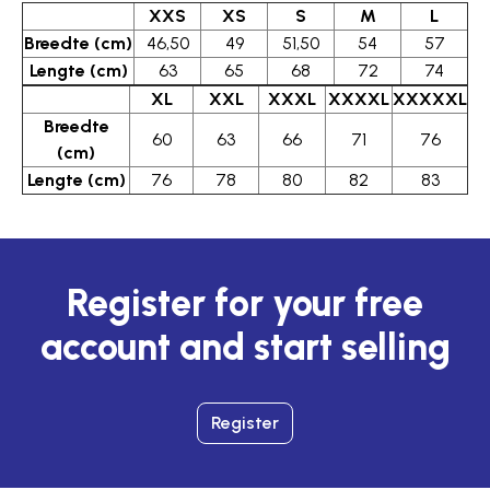
XXS
XS
S
M
L
Breedte (cm)
46,50
49
51,50
54
57
Lengte (cm)
63
65
68
72
74
XL
XXL
XXXL
XXXXL
XXXXXL
Breedte
60
63
66
71
76
(cm)
Lengte (cm)
76
78
80
82
83
Register for your free
account and start selling
Register