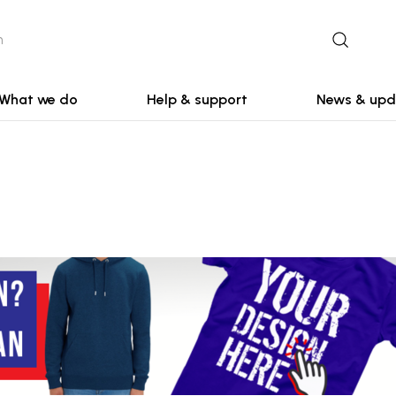
What we do
Help & support
News & upd